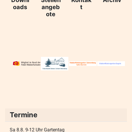
oads
angeb
t
ote
Termine
Sa 8.8. 9-12 Uhr Gartentag