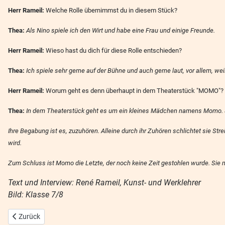
Herr Rameil:
Welche Rolle übernimmst du in diesem Stück?
Thea:
Als Nino spiele ich den Wirt und habe eine Frau und einige Freunde.
Herr Rameil:
Wieso hast du dich für diese Rolle entschieden?
Thea:
Ich spiele sehr gerne auf der Bühne und auch gerne laut, vor allem, wei
Herr Rameil:
Worum geht es denn überhaupt in dem Theaterstück "MOMO"?
Thea:
In dem Theaterstück geht es um ein kleines Mädchen namens Momo. Sie
Ihre Begabung ist es, zuzuhören. Alleine durch ihr Zuhören schlichtet sie Str
wird.
Zum Schluss ist Momo die Letzte, der noch keine Zeit gestohlen wurde. Sie 
Text und Interview: René Rameil, Kunst- und Werklehrer
Bild: Klasse 7/8
Vorheriger Beitrag: Erfolgreiche Premiere des Theaterstücks "Momo" 
Zurück