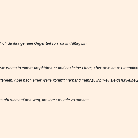
l ich da das genaue Gegenteil von mir im Alltag bin.
 wohnt in einem Amphitheater und hat keine Eltern, aber viele nette Freundin
eitereien. Aber nach einer Weile kommt niemand mehr zu ihr, weil sie dafür keine
macht sich auf den Weg, um ihre Freunde zu suchen.
der 7/8 Klasse